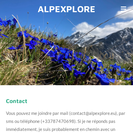
ALPEXPLORE
Passer
au
contenu
principal
Contact
Vous pouvez me joindre par mail (contact@alpexplore.eu), par
sms ou téléphone (+33787470698). Si je ne réponds pas
immédiatement, je suis probablement en chemin avec un