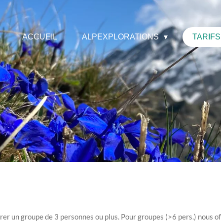
ACCUEIL
ALPEXPLORATIONS
TARIFS
adrer un groupe de 3 personnes ou plus. Pour groupes (>6 pers.) nous
of